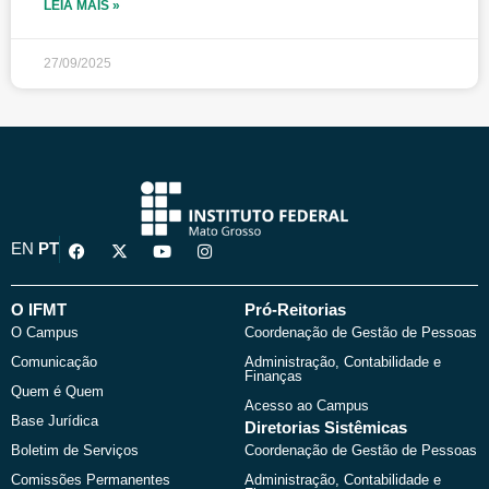
LEIA MAIS »
27/09/2025
F
X
Y
I
EN
PT
a
-
o
n
c
t
u
s
e
w
t
t
b
i
u
a
O IFMT
Pró-Reitorias
o
t
b
g
O Campus
Coordenação de Gestão de Pessoas
o
t
e
r
k
e
a
Comunicação
Administração, Contabilidade e
r
m
Finanças
Quem é Quem
Acesso ao Campus
Base Jurídica
Diretorias Sistêmicas
Boletim de Serviços
Coordenação de Gestão de Pessoas
Comissões Permanentes
Administração, Contabilidade e