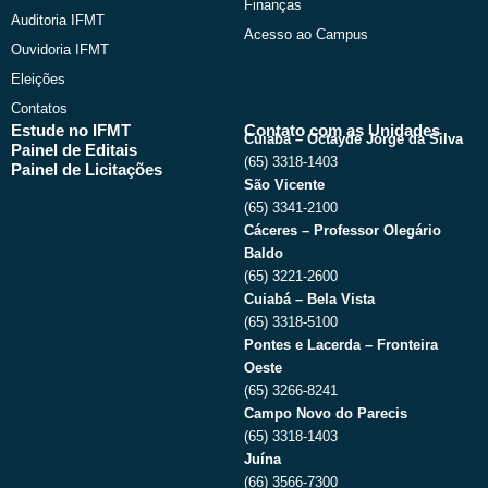
Finanças
Auditoria IFMT
Acesso ao Campus
Ouvidoria IFMT
Eleições
Contatos
Estude no IFMT
Contato com as Unidades
Cuiabá – Octayde Jorge da Silva
Painel de Editais
(65) 3318-1403
Painel de Licitações
São Vicente
(65) 3341-2100
Cáceres – Professor Olegário
Baldo
(65) 3221-2600
Cuiabá – Bela Vista
(65) 3318-5100
Pontes e Lacerda – Fronteira
Oeste
(65) 3266-8241
Campo Novo do Parecis
(65) 3318-1403
Juína
(66) 3566-7300