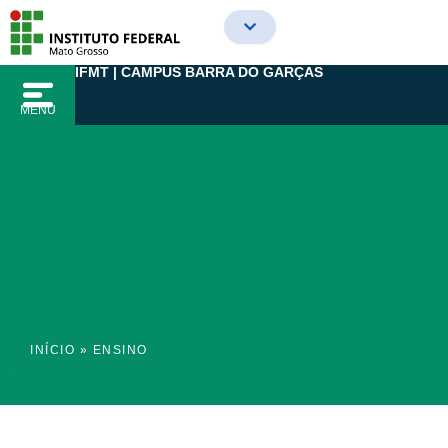
Ir
para
o
IFMT | CAMPUS BARRA DO GARÇAS
conteúdo
MENU
INÍCIO
»
ENSINO