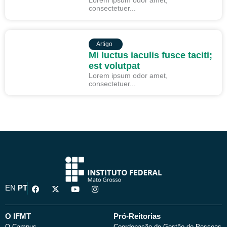
Lorem ipsum odor amet,
consectetuer...
ARTIGO
Artigo
Mi luctus iaculis fusce taciti;
est volutpat
Lorem ipsum odor amet,
consectetuer...
F
X
Y
I
EN
PT
a
-
o
n
c
t
u
s
e
w
t
t
b
i
u
a
O IFMT
Pró-Reitorias
o
t
b
g
O Campus
Coordenação de Gestão de Pessoas