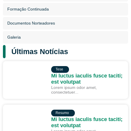
Formação Continuada
Documentos Norteadores
Galeria
Últimas Notícias
TESE
Tese
Mi luctus iaculis fusce taciti;
est volutpat
Lorem ipsum odor amet,
consectetuer...
RESUMO
Resumo
Mi luctus iaculis fusce taciti;
est volutpat