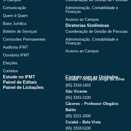
o
t
e
r
k
e
a
Comunicação
Administração, Contabilidade e
r
m
Finanças
Quem é Quem
Acesso ao Campus
Base Jurídica
Diretorias Sistêmicas
Boletim de Serviços
Coordenação de Gestão de Pessoas
Comissões Permanentes
Administração, Contabilidade e
Finanças
Auditoria IFMT
Acesso ao Campus
Ouvidoria IFMT
Eleições
Contatos
Estude no IFMT
Contato com as Unidades
Cuiabá – Octayde Jorge da Silva
Painel de Editais
(65) 3318-1403
Painel de Licitações
São Vicente
(65) 3341-2100
Cáceres – Professor Olegário
Baldo
(65) 3221-2600
Cuiabá – Bela Vista
(65) 3318-5100