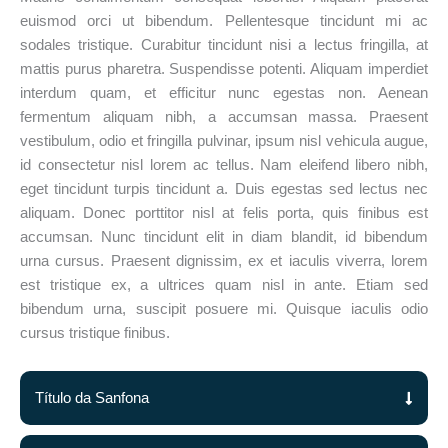
euismod orci ut bibendum. Pellentesque tincidunt mi ac
sodales tristique. Curabitur tincidunt nisi a lectus fringilla, at
mattis purus pharetra. Suspendisse potenti. Aliquam imperdiet
interdum quam, et efficitur nunc egestas non. Aenean
fermentum aliquam nibh, a accumsan massa. Praesent
vestibulum, odio et fringilla pulvinar, ipsum nisl vehicula augue,
id consectetur nisl lorem ac tellus. Nam eleifend libero nibh,
eget tincidunt turpis tincidunt a. Duis egestas sed lectus nec
aliquam. Donec porttitor nisl at felis porta, quis finibus est
accumsan. Nunc tincidunt elit in diam blandit, id bibendum
urna cursus. Praesent dignissim, ex et iaculis viverra, lorem
est tristique ex, a ultrices quam nisl in ante. Etiam sed
bibendum urna, suscipit posuere mi. Quisque iaculis odio
cursus tristique finibus.
Título da Sanfona