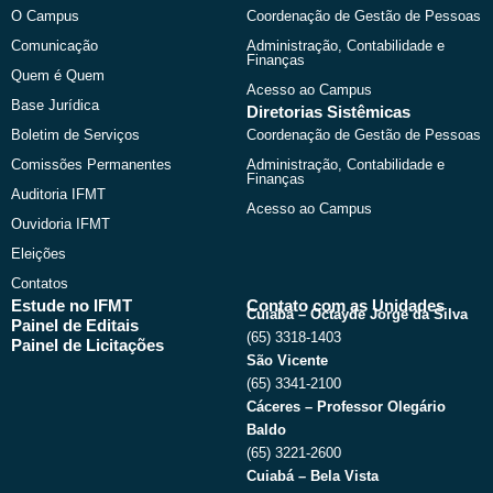
o
t
b
g
O Campus
Coordenação de Gestão de Pessoas
o
t
e
r
k
e
a
Comunicação
Administração, Contabilidade e
r
m
Finanças
Quem é Quem
Acesso ao Campus
Base Jurídica
Diretorias Sistêmicas
Boletim de Serviços
Coordenação de Gestão de Pessoas
Comissões Permanentes
Administração, Contabilidade e
Finanças
Auditoria IFMT
Acesso ao Campus
Ouvidoria IFMT
Eleições
Contatos
Estude no IFMT
Contato com as Unidades
Cuiabá – Octayde Jorge da Silva
Painel de Editais
(65) 3318-1403
Painel de Licitações
São Vicente
(65) 3341-2100
Cáceres – Professor Olegário
Baldo
(65) 3221-2600
Cuiabá – Bela Vista