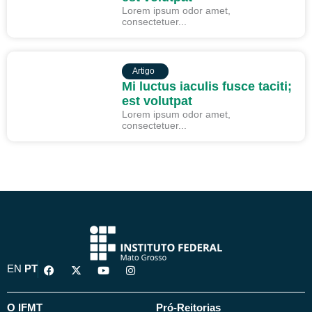
Lorem ipsum odor amet,
consectetuer...
ARTIGO
Artigo
Mi luctus iaculis fusce taciti;
est volutpat
Lorem ipsum odor amet,
consectetuer...
F
X
Y
I
EN
PT
a
-
o
n
c
t
u
s
e
w
t
t
b
i
u
a
O IFMT
Pró-Reitorias