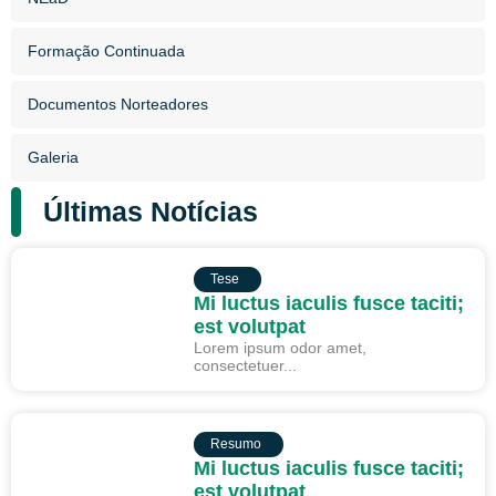
Formação Continuada
Documentos Norteadores
Galeria
Últimas Notícias
TESE
Tese
Mi luctus iaculis fusce taciti;
est volutpat
Lorem ipsum odor amet,
consectetuer...
RESUMO
Resumo
Mi luctus iaculis fusce taciti;
est volutpat