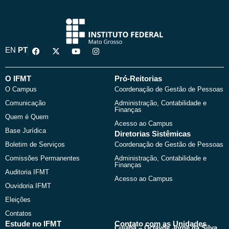
F
X
Y
I
EN
PT
a
-
o
n
c
t
u
s
e
w
t
t
b
i
u
a
O IFMT
Pró-Reitorias
o
t
b
g
O Campus
Coordenação de Gestão de Pessoas
o
t
e
r
k
e
a
Comunicação
Administração, Contabilidade e
r
m
Finanças
Quem é Quem
Acesso ao Campus
Base Jurídica
Diretorias Sistêmicas
Boletim de Serviços
Coordenação de Gestão de Pessoas
Comissões Permanentes
Administração, Contabilidade e
Finanças
Auditoria IFMT
Acesso ao Campus
Ouvidoria IFMT
Eleições
Contatos
Estude no IFMT
Contato com as Unidades
Cuiabá – Octayde Jorge da Silva