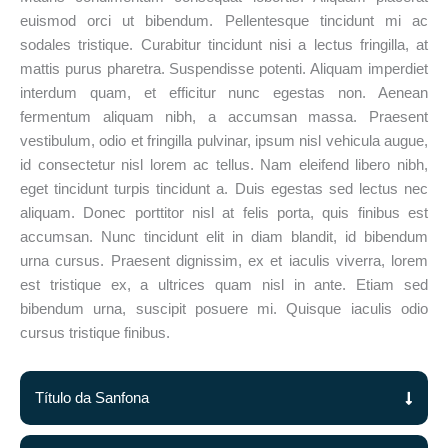
euismod orci ut bibendum. Pellentesque tincidunt mi ac
sodales tristique. Curabitur tincidunt nisi a lectus fringilla, at
mattis purus pharetra. Suspendisse potenti. Aliquam imperdiet
interdum quam, et efficitur nunc egestas non. Aenean
fermentum aliquam nibh, a accumsan massa. Praesent
vestibulum, odio et fringilla pulvinar, ipsum nisl vehicula augue,
id consectetur nisl lorem ac tellus. Nam eleifend libero nibh,
eget tincidunt turpis tincidunt a. Duis egestas sed lectus nec
aliquam. Donec porttitor nisl at felis porta, quis finibus est
accumsan. Nunc tincidunt elit in diam blandit, id bibendum
urna cursus. Praesent dignissim, ex et iaculis viverra, lorem
est tristique ex, a ultrices quam nisl in ante. Etiam sed
bibendum urna, suscipit posuere mi. Quisque iaculis odio
cursus tristique finibus.
Título da Sanfona