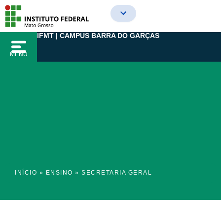
Ir
para
o
IFMT | CAMPUS BARRA DO GARÇAS
conteúdo
MENU
INÍCIO
»
ENSINO
»
SECRETARIA GERAL