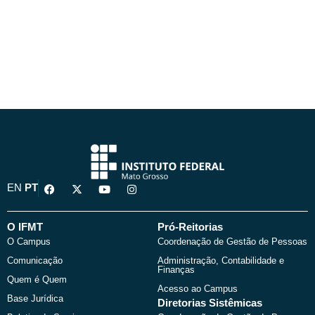
F
X
Y
I
EN
PT
a
-
o
n
c
t
u
s
e
w
t
t
b
i
u
a
O IFMT
Pró-Reitorias
o
t
b
g
O Campus
Coordenação de Gestão de Pessoas
o
t
e
r
k
e
a
Comunicação
Administração, Contabilidade e
r
m
Finanças
Quem é Quem
Acesso ao Campus
Base Jurídica
Diretorias Sistêmicas