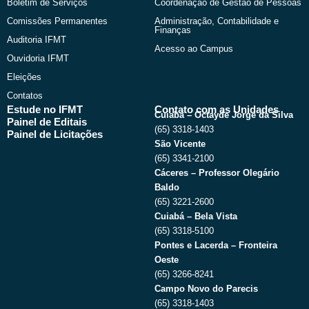
Boletim de Serviços
Coordenação de Gestão de Pessoas
Comissões Permanentes
Administração, Contabilidade e
Finanças
Auditoria IFMT
Acesso ao Campus
Ouvidoria IFMT
Eleições
Contatos
Estude no IFMT
Contato com as Unidades
Cuiabá – Octayde Jorge da Silva
Painel de Editais
(65) 3318-1403
Painel de Licitações
São Vicente
(65) 3341-2100
Cáceres – Professor Olegário
Baldo
(65) 3221-2600
Cuiabá – Bela Vista
(65) 3318-5100
Pontes e Lacerda – Fronteira
Oeste
(65) 3266-8241
Campo Novo do Parecis
(65) 3318-1403