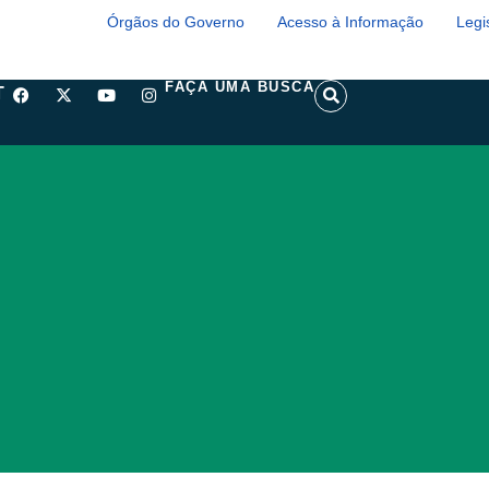
Órgãos do Governo
Acesso à Informação
Legi
F
X
Y
I
S
FAÇA UMA BUSCA
T
a
-
o
n
e
c
t
u
s
a
e
w
t
t
r
b
i
u
a
c
o
t
b
g
h
o
t
e
r
k
e
a
r
m