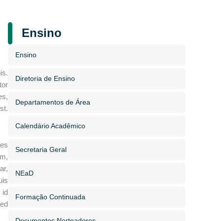
Ensino
Ensino
is.
Diretoria de Ensino
tor
es,
Departamentos de Área
st.
Calendário Acadêmico
les
Secretaria Geral
am,
ar,
NEaD
uis
 id
Formação Continuada
sed
Documentos Norteadores