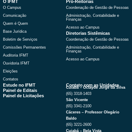
b
i
u
a
O IFMT
Pró-Reitorias
o
t
b
g
O Campus
Coordenação de Gestão de Pessoas
o
t
e
r
k
e
a
Comunicação
Administração, Contabilidade e
r
m
Finanças
Quem é Quem
Acesso ao Campus
Base Jurídica
Diretorias Sistêmicas
Boletim de Serviços
Coordenação de Gestão de Pessoas
Comissões Permanentes
Administração, Contabilidade e
Finanças
Auditoria IFMT
Acesso ao Campus
Ouvidoria IFMT
Eleições
Contatos
Estude no IFMT
Contato com as Unidades
Cuiabá – Octayde Jorge da Silva
Painel de Editais
(65) 3318-1403
Painel de Licitações
São Vicente
(65) 3341-2100
Cáceres – Professor Olegário
Baldo
(65) 3221-2600
Cuiabá – Bela Vista