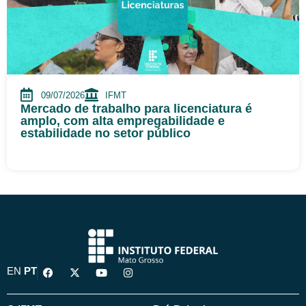
09/07/2026
IFMT
Mercado de trabalho para licenciatura é
amplo, com alta empregabilidade e
estabilidade no setor público
F
X
Y
I
EN
PT
a
-
o
n
c
t
u
s
e
w
t
t