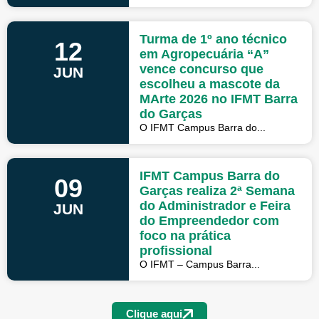
Turma de 1º ano técnico
12
em Agropecuária “A”
vence concurso que
JUN
escolheu a mascote da
MArte 2026 no IFMT Barra
do Garças
O IFMT Campus Barra do...
IFMT Campus Barra do
09
Garças realiza 2ª Semana
do Administrador e Feira
JUN
do Empreendedor com
foco na prática
profissional
O IFMT – Campus Barra...
Clique aqui