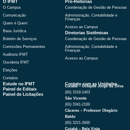
b
i
u
a
O IFMT
Pró-Reitorias
o
t
b
g
O Campus
Coordenação de Gestão de Pessoas
o
t
e
r
k
e
a
Comunicação
Administração, Contabilidade e
r
m
Finanças
Quem é Quem
Acesso ao Campus
Base Jurídica
Diretorias Sistêmicas
Boletim de Serviços
Coordenação de Gestão de Pessoas
Comissões Permanentes
Administração, Contabilidade e
Finanças
Auditoria IFMT
Acesso ao Campus
Ouvidoria IFMT
Eleições
Contatos
Estude no IFMT
Contato com as Unidades
Cuiabá – Octayde Jorge da Silva
Painel de Editais
(65) 3318-1403
Painel de Licitações
São Vicente
(65) 3341-2100
Cáceres – Professor Olegário
Baldo
(65) 3221-2600
Cuiabá – Bela Vista