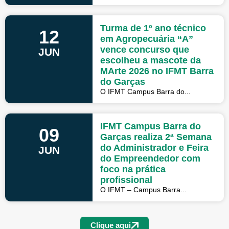
Turma de 1º ano técnico
12
em Agropecuária “A”
vence concurso que
JUN
escolheu a mascote da
MArte 2026 no IFMT Barra
do Garças
O IFMT Campus Barra do...
IFMT Campus Barra do
09
Garças realiza 2ª Semana
do Administrador e Feira
JUN
do Empreendedor com
foco na prática
profissional
O IFMT – Campus Barra...
Clique aqui