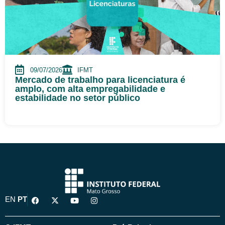
09/07/2026
IFMT
Mercado de trabalho para licenciatura é
amplo, com alta empregabilidade e
estabilidade no setor público
F
X
Y
I
EN
PT
a
-
o
n
c
t
u
s
e
w
t
t