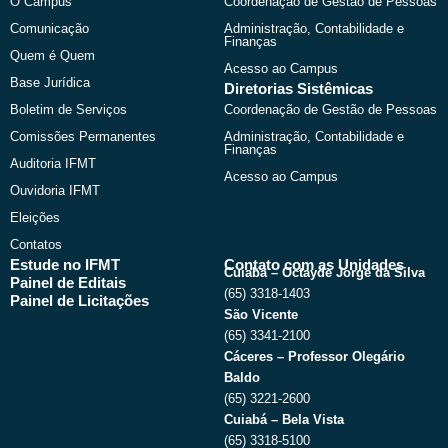
O Campus
Coordenação de Gestão de Pessoas
o
t
e
r
k
e
a
Comunicação
Administração, Contabilidade e
r
m
Finanças
Quem é Quem
Acesso ao Campus
Base Jurídica
Diretorias Sistêmicas
Boletim de Serviços
Coordenação de Gestão de Pessoas
Comissões Permanentes
Administração, Contabilidade e
Finanças
Auditoria IFMT
Acesso ao Campus
Ouvidoria IFMT
Eleições
Contatos
Estude no IFMT
Contato com as Unidades
Cuiabá – Octayde Jorge da Silva
Painel de Editais
(65) 3318-1403
Painel de Licitações
São Vicente
(65) 3341-2100
Cáceres – Professor Olegário
Baldo
(65) 3221-2600
Cuiabá – Bela Vista
(65) 3318-5100