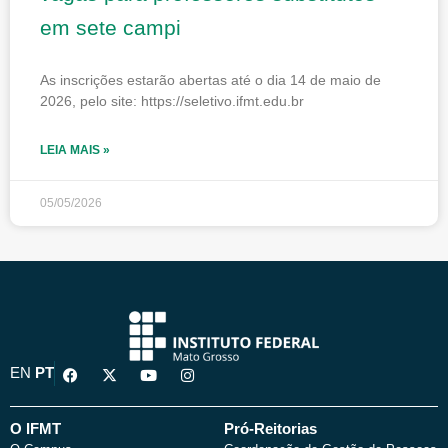
em sete campi
As inscrições estarão abertas até o dia 14 de maio de
2026, pelo site: https://seletivo.ifmt.edu.br
LEIA MAIS »
05/05/2026
F
X
Y
I
EN
PT
a
-
o
n
c
t
u
s
e
w
t
t
b
i
u
a
O IFMT
Pró-Reitorias
o
t
b
g