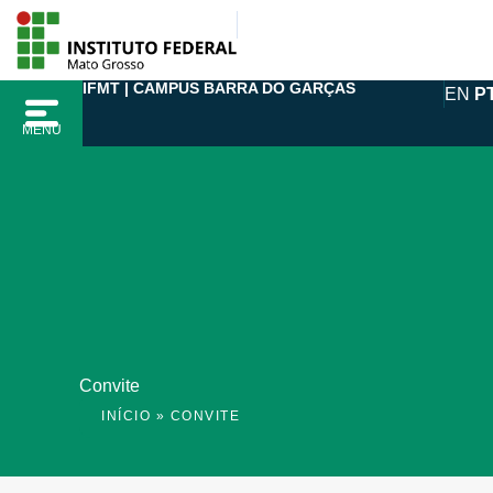
Ir
para
o
IFMT | CAMPUS BARRA DO GARÇAS
EN
P
conteúdo
MENU
Convite
INÍCIO
»
CONVITE