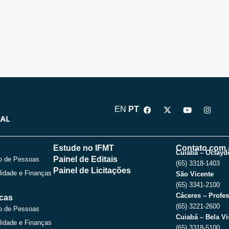
F
X
Y
I
EN
PT
a
-
o
n
c
t
u
s
e
w
t
t
b
i
u
a
o
t
b
g
Estude no IFMT
Contato com 
o
t
e
r
Cuiabá – Octayde
Painel de Editais
o de Pessoas
k
e
a
(65) 3318-1403
r
m
Painel de Licitações
lidade e Finanças
São Vicente
(65) 3341-2100
Cáceres – Profes
icas
(65) 3221-2600
o de Pessoas
Cuiabá – Bela Vi
lidade e Finanças
(65) 3318-5100