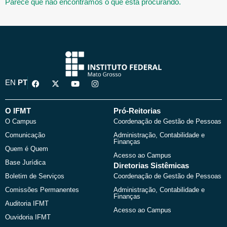
Parece que não encontramos o que está procurando.
F
X
Y
I
EN
PT
a
-
o
n
c
t
u
s
e
w
t
t
b
i
u
a
O IFMT
Pró-Reitorias
o
t
b
g
O Campus
Coordenação de Gestão de Pessoas
o
t
e
r
k
e
a
Comunicação
Administração, Contabilidade e
r
m
Finanças
Quem é Quem
Acesso ao Campus
Base Jurídica
Diretorias Sistêmicas
Boletim de Serviços
Coordenação de Gestão de Pessoas
Comissões Permanentes
Administração, Contabilidade e
Finanças
Auditoria IFMT
Acesso ao Campus
Ouvidoria IFMT