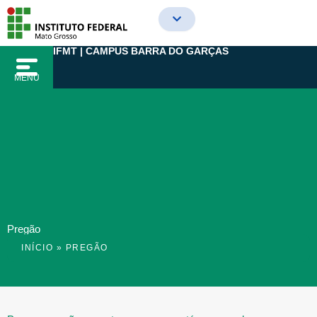
Ir
para
o
IFMT | CAMPUS BARRA DO GARÇAS
conteúdo
MENU
Pregão
INÍCIO
»
PREGÃO