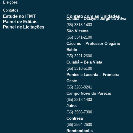
Eleições
Contatos
Estude no IFMT
Contato com as Unidades
Cuiabá – Octayde Jorge da Silva
Painel de Editais
(65) 3318-1403
Painel de Licitações
São Vicente
(65) 3341-2100
Cáceres – Professor Olegário
Baldo
(65) 3221-2600
Cuiabá – Bela Vista
(65) 3318-5100
Pontes e Lacerda – Fronteira
Oeste
(65) 3266-8241
Campo Novo do Parecis
(65) 3318-1403
Juína
(66) 3566-7300
Confresa
(66) 3564-2600
Rondonópolis