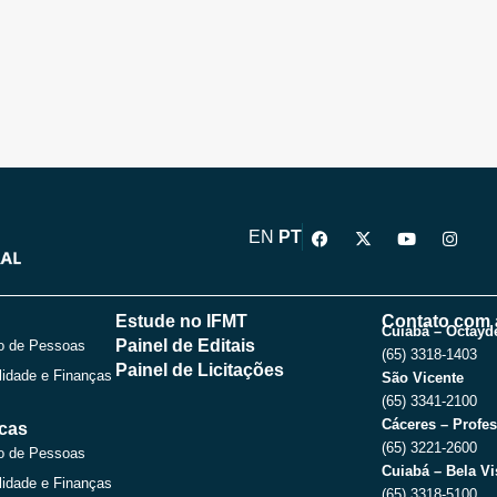
F
X
Y
I
EN
PT
a
-
o
n
c
t
u
s
e
w
t
t
b
i
u
a
o
t
b
g
Estude no IFMT
Contato com 
o
t
e
r
Cuiabá – Octayde
Painel de Editais
o de Pessoas
k
e
a
(65) 3318-1403
r
m
Painel de Licitações
lidade e Finanças
São Vicente
(65) 3341-2100
Cáceres – Profes
icas
(65) 3221-2600
o de Pessoas
Cuiabá – Bela Vi
lidade e Finanças
(65) 3318-5100