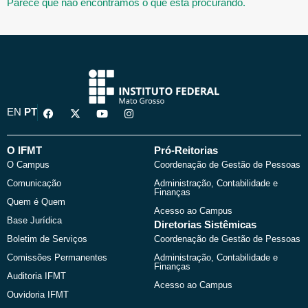
Parece que não encontramos o que está procurando.
F
X
Y
I
EN
PT
a
-
o
n
c
t
u
s
e
w
t
t
b
i
u
a
O IFMT
Pró-Reitorias
o
t
b
g
O Campus
Coordenação de Gestão de Pessoas
o
t
e
r
k
e
a
Comunicação
Administração, Contabilidade e
r
m
Finanças
Quem é Quem
Acesso ao Campus
Base Jurídica
Diretorias Sistêmicas
Boletim de Serviços
Coordenação de Gestão de Pessoas
Comissões Permanentes
Administração, Contabilidade e
Finanças
Auditoria IFMT
Acesso ao Campus
Ouvidoria IFMT