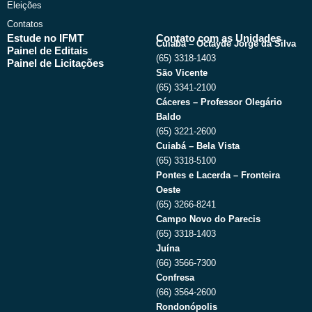
Eleições
Contatos
Estude no IFMT
Contato com as Unidades
Cuiabá – Octayde Jorge da Silva
Painel de Editais
(65) 3318-1403
Painel de Licitações
São Vicente
(65) 3341-2100
Cáceres – Professor Olegário
Baldo
(65) 3221-2600
Cuiabá – Bela Vista
(65) 3318-5100
Pontes e Lacerda – Fronteira
Oeste
(65) 3266-8241
Campo Novo do Parecis
(65) 3318-1403
Juína
(66) 3566-7300
Confresa
(66) 3564-2600
Rondonópolis