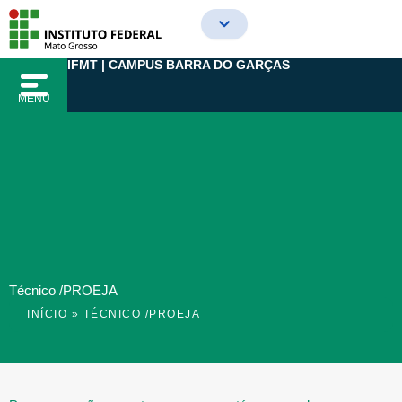
Ir
para
o
IFMT | CAMPUS BARRA DO GARÇAS
conteúdo
MENU
Técnico /PROEJA
INÍCIO
»
TÉCNICO /PROEJA