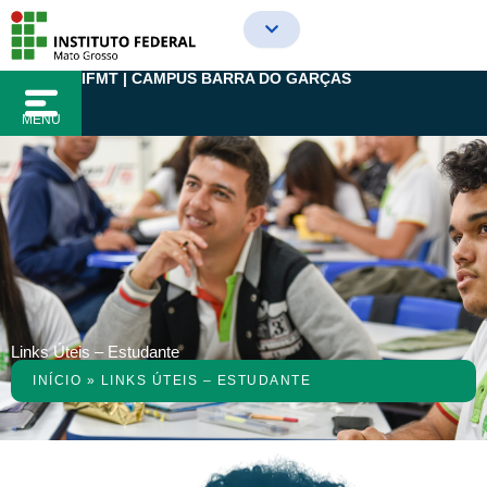
Ir
para
o
IFMT | CAMPUS BARRA DO GARÇAS
conteúdo
MENU
Links Úteis – Estudante
INÍCIO
»
LINKS ÚTEIS – ESTUDANTE