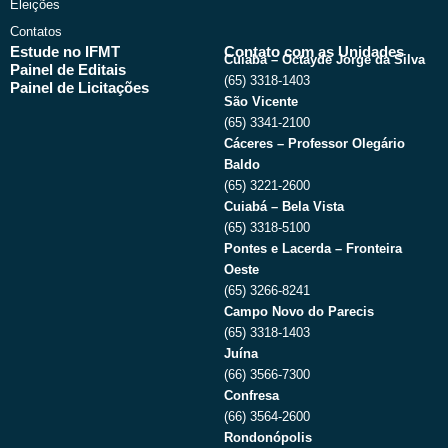
Eleições
Contatos
Estude no IFMT
Contato com as Unidades
Cuiabá – Octayde Jorge da Silva
Painel de Editais
(65) 3318-1403
Painel de Licitações
São Vicente
(65) 3341-2100
Cáceres – Professor Olegário
Baldo
(65) 3221-2600
Cuiabá – Bela Vista
(65) 3318-5100
Pontes e Lacerda – Fronteira
Oeste
(65) 3266-8241
Campo Novo do Parecis
(65) 3318-1403
Juína
(66) 3566-7300
Confresa
(66) 3564-2600
Rondonópolis