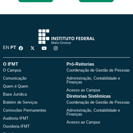
F
X
Y
I
EN
PT
a
-
o
n
c
t
u
s
e
w
t
t
b
i
u
a
O IFMT
Pró-Reitorias
o
t
b
g
O Campus
Coordenação de Gestão de Pessoas
o
t
e
r
k
e
a
Comunicação
Administração, Contabilidade e
r
m
Finanças
Quem é Quem
Acesso ao Campus
Base Jurídica
Diretorias Sistêmicas
Boletim de Serviços
Coordenação de Gestão de Pessoas
Comissões Permanentes
Administração, Contabilidade e
Finanças
Auditoria IFMT
Acesso ao Campus
Ouvidoria IFMT