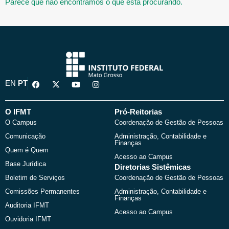
Parece que não encontramos o que está procurando.
F
X
Y
I
EN
PT
a
-
o
n
c
t
u
s
e
w
t
t
b
i
u
a
O IFMT
Pró-Reitorias
o
t
b
g
O Campus
Coordenação de Gestão de Pessoas
o
t
e
r
k
e
a
Comunicação
Administração, Contabilidade e
r
m
Finanças
Quem é Quem
Acesso ao Campus
Base Jurídica
Diretorias Sistêmicas
Boletim de Serviços
Coordenação de Gestão de Pessoas
Comissões Permanentes
Administração, Contabilidade e
Finanças
Auditoria IFMT
Acesso ao Campus
Ouvidoria IFMT