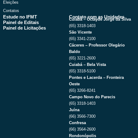
Eleições
Contatos
Estude no IFMT
Contato com as Unidades
Cuiabá – Octayde Jorge da Silva
Painel de Editais
(65) 3318-1403
Painel de Licitações
São Vicente
(65) 3341-2100
Cáceres – Professor Olegário
Baldo
(65) 3221-2600
Cuiabá – Bela Vista
(65) 3318-5100
Pontes e Lacerda – Fronteira
Oeste
(65) 3266-8241
Campo Novo do Parecis
(65) 3318-1403
Juína
(66) 3566-7300
Confresa
(66) 3564-2600
Rondonópolis