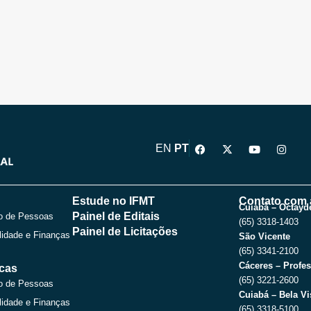
F
X
Y
I
EN
PT
a
-
o
n
c
t
u
s
e
w
t
t
b
i
u
a
o
t
b
g
Estude no IFMT
Contato com 
o
t
e
r
Cuiabá – Octayde
Painel de Editais
o de Pessoas
k
e
a
(65) 3318-1403
r
m
Painel de Licitações
lidade e Finanças
São Vicente
(65) 3341-2100
Cáceres – Profes
icas
(65) 3221-2600
o de Pessoas
Cuiabá – Bela Vi
lidade e Finanças
(65) 3318-5100