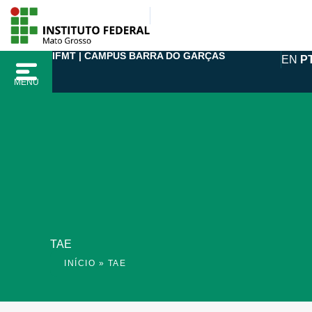
Ir
para
o
IFMT | CAMPUS BARRA DO GARÇAS
EN
P
conteúdo
MENU
TAE
INÍCIO
»
TAE