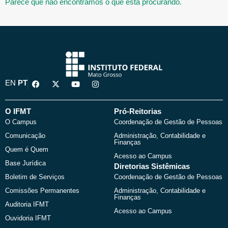
Parece que não encontramos o que está procurando.
F
X
Y
I
EN
PT
a
-
o
n
c
t
u
s
e
w
t
t
b
i
u
a
O IFMT
Pró-Reitorias
o
t
b
g
O Campus
Coordenação de Gestão de Pessoas
o
t
e
r
k
e
a
Comunicação
Administração, Contabilidade e
r
m
Finanças
Quem é Quem
Acesso ao Campus
Base Jurídica
Diretorias Sistêmicas
Boletim de Serviços
Coordenação de Gestão de Pessoas
Comissões Permanentes
Administração, Contabilidade e
Finanças
Auditoria IFMT
Acesso ao Campus
Ouvidoria IFMT