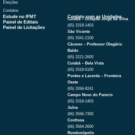
Eleições
Contatos
Estude no IFMT
Contato com as Unidades
Cuiabá – Octayde Jorge da Silva
Painel de Editais
(65) 3318-1403
Painel de Licitações
São Vicente
(65) 3341-2100
Cáceres – Professor Olegário
Baldo
(65) 3221-2600
Cuiabá – Bela Vista
(65) 3318-5100
Pontes e Lacerda – Fronteira
Oeste
(65) 3266-8241
Campo Novo do Parecis
(65) 3318-1403
Juína
(66) 3566-7300
Confresa
(66) 3564-2600
Rondonópolis