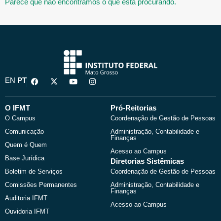
Parece que não encontramos o que está procurando.
F
X
Y
I
EN
PT
a
-
o
n
c
t
u
s
e
w
t
t
b
i
u
a
O IFMT
Pró-Reitorias
o
t
b
g
O Campus
Coordenação de Gestão de Pessoas
o
t
e
r
k
e
a
Comunicação
Administração, Contabilidade e
r
m
Finanças
Quem é Quem
Acesso ao Campus
Base Jurídica
Diretorias Sistêmicas
Boletim de Serviços
Coordenação de Gestão de Pessoas
Comissões Permanentes
Administração, Contabilidade e
Finanças
Auditoria IFMT
Acesso ao Campus
Ouvidoria IFMT