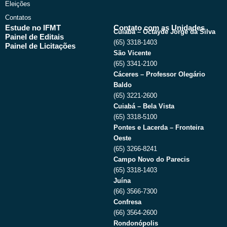
Eleições
Contatos
Estude no IFMT
Contato com as Unidades
Cuiabá – Octayde Jorge da Silva
Painel de Editais
(65) 3318-1403
Painel de Licitações
São Vicente
(65) 3341-2100
Cáceres – Professor Olegário
Baldo
(65) 3221-2600
Cuiabá – Bela Vista
(65) 3318-5100
Pontes e Lacerda – Fronteira
Oeste
(65) 3266-8241
Campo Novo do Parecis
(65) 3318-1403
Juína
(66) 3566-7300
Confresa
(66) 3564-2600
Rondonópolis