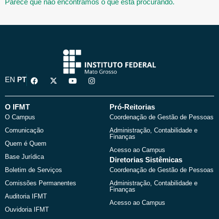
Parece que não encontramos o que está procurando.
F
X
Y
I
EN
PT
a
-
o
n
c
t
u
s
e
w
t
t
b
i
u
a
O IFMT
Pró-Reitorias
o
t
b
g
O Campus
Coordenação de Gestão de Pessoas
o
t
e
r
k
e
a
Comunicação
Administração, Contabilidade e
r
m
Finanças
Quem é Quem
Acesso ao Campus
Base Jurídica
Diretorias Sistêmicas
Boletim de Serviços
Coordenação de Gestão de Pessoas
Comissões Permanentes
Administração, Contabilidade e
Finanças
Auditoria IFMT
Acesso ao Campus
Ouvidoria IFMT