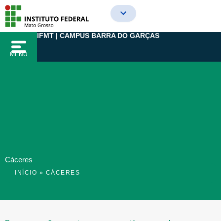
Ir
para
o
IFMT | CAMPUS BARRA DO GARÇAS
conteúdo
MENU
Cáceres
INÍCIO
»
CÁCERES