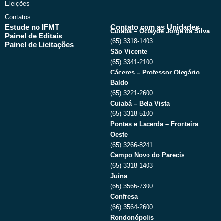
Eleições
Contatos
Estude no IFMT
Contato com as Unidades
Cuiabá – Octayde Jorge da Silva
Painel de Editais
(65) 3318-1403
Painel de Licitações
São Vicente
(65) 3341-2100
Cáceres – Professor Olegário
Baldo
(65) 3221-2600
Cuiabá – Bela Vista
(65) 3318-5100
Pontes e Lacerda – Fronteira
Oeste
(65) 3266-8241
Campo Novo do Parecis
(65) 3318-1403
Juína
(66) 3566-7300
Confresa
(66) 3564-2600
Rondonópolis