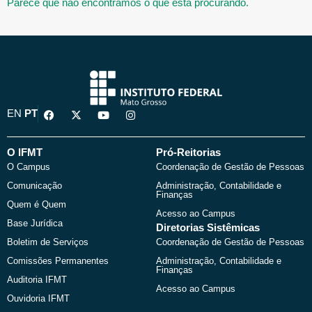
Parece que não encontramos o que está procurando.
F
X
Y
I
EN
PT
a
-
o
n
c
t
u
s
e
w
t
t
b
i
u
a
O IFMT
Pró-Reitorias
o
t
b
g
O Campus
Coordenação de Gestão de Pessoas
o
t
e
r
k
e
a
Comunicação
Administração, Contabilidade e
r
m
Finanças
Quem é Quem
Acesso ao Campus
Base Jurídica
Diretorias Sistêmicas
Boletim de Serviços
Coordenação de Gestão de Pessoas
Comissões Permanentes
Administração, Contabilidade e
Finanças
Auditoria IFMT
Acesso ao Campus
Ouvidoria IFMT