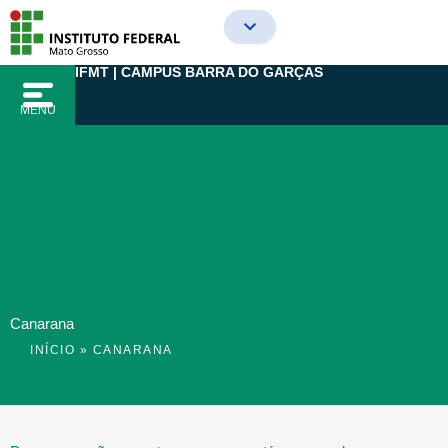
Ir
para
o
IFMT | CAMPUS BARRA DO GARÇAS
conteúdo
MENU
Canarana
INÍCIO
»
CANARANA