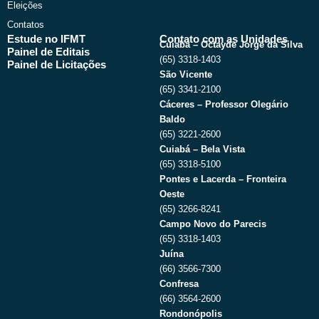
Eleições
Contatos
Estude no IFMT
Contato com as Unidades
Cuiabá – Octayde Jorge da Silva
Painel de Editais
(65) 3318-1403
Painel de Licitações
São Vicente
(65) 3341-2100
Cáceres – Professor Olegário
Baldo
(65) 3221-2600
Cuiabá – Bela Vista
(65) 3318-5100
Pontes e Lacerda – Fronteira
Oeste
(65) 3266-8241
Campo Novo do Parecis
(65) 3318-1403
Juína
(66) 3566-7300
Confresa
(66) 3564-2600
Rondonópolis