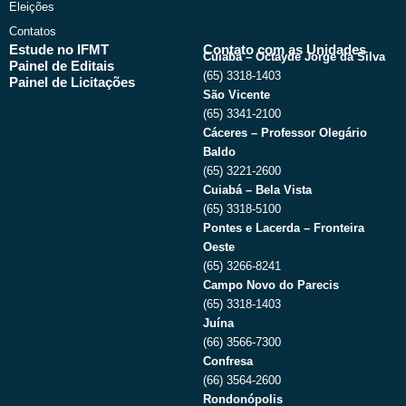
Eleições
Contatos
Estude no IFMT
Contato com as Unidades
Cuiabá – Octayde Jorge da Silva
Painel de Editais
(65) 3318-1403
Painel de Licitações
São Vicente
(65) 3341-2100
Cáceres – Professor Olegário
Baldo
(65) 3221-2600
Cuiabá – Bela Vista
(65) 3318-5100
Pontes e Lacerda – Fronteira
Oeste
(65) 3266-8241
Campo Novo do Parecis
(65) 3318-1403
Juína
(66) 3566-7300
Confresa
(66) 3564-2600
Rondonópolis