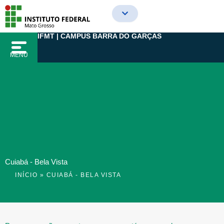
Ir
para
o
IFMT | CAMPUS BARRA DO GARÇAS
conteúdo
MENU
Cuiabá - Bela Vista
INÍCIO
»
CUIABÁ - BELA VISTA