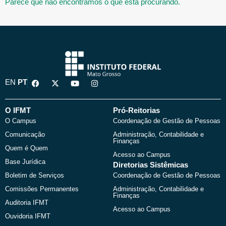
Parece que não encontramos o que está procurando.
F
X
Y
I
EN
PT
a
-
o
n
c
t
u
s
e
w
t
t
b
i
u
a
O IFMT
Pró-Reitorias
o
t
b
g
O Campus
Coordenação de Gestão de Pessoas
o
t
e
r
k
e
a
Comunicação
Administração, Contabilidade e
r
m
Finanças
Quem é Quem
Acesso ao Campus
Base Jurídica
Diretorias Sistêmicas
Boletim de Serviços
Coordenação de Gestão de Pessoas
Comissões Permanentes
Administração, Contabilidade e
Finanças
Auditoria IFMT
Acesso ao Campus
Ouvidoria IFMT