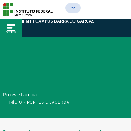
Ir
para
o
IFMT | CAMPUS BARRA DO GARÇAS
conteúdo
MENU
Pontes e Lacerda
INÍCIO
»
PONTES E LACERDA