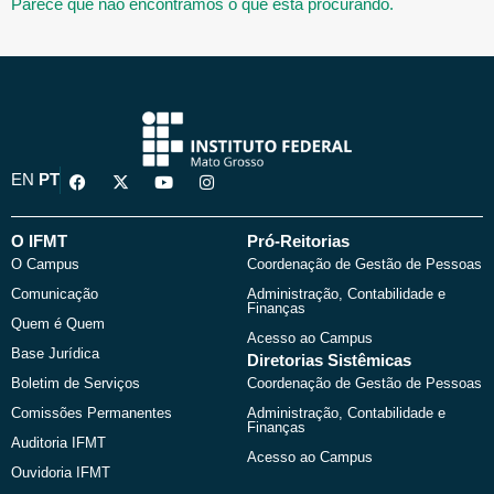
Parece que não encontramos o que está procurando.
F
X
Y
I
EN
PT
a
-
o
n
c
t
u
s
e
w
t
t
b
i
u
a
O IFMT
Pró-Reitorias
o
t
b
g
O Campus
Coordenação de Gestão de Pessoas
o
t
e
r
k
e
a
Comunicação
Administração, Contabilidade e
r
m
Finanças
Quem é Quem
Acesso ao Campus
Base Jurídica
Diretorias Sistêmicas
Boletim de Serviços
Coordenação de Gestão de Pessoas
Comissões Permanentes
Administração, Contabilidade e
Finanças
Auditoria IFMT
Acesso ao Campus
Ouvidoria IFMT