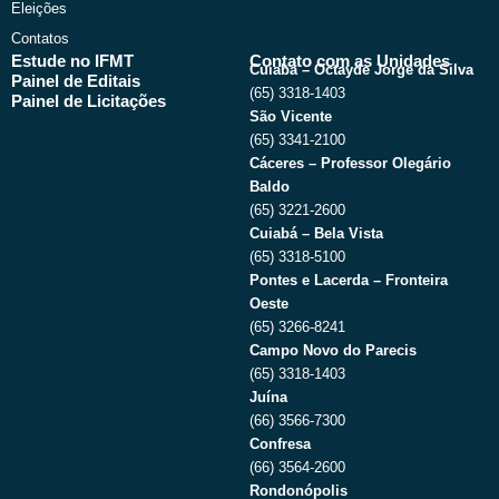
Eleições
Contatos
Estude no IFMT
Contato com as Unidades
Cuiabá – Octayde Jorge da Silva
Painel de Editais
(65) 3318-1403
Painel de Licitações
São Vicente
(65) 3341-2100
Cáceres – Professor Olegário
Baldo
(65) 3221-2600
Cuiabá – Bela Vista
(65) 3318-5100
Pontes e Lacerda – Fronteira
Oeste
(65) 3266-8241
Campo Novo do Parecis
(65) 3318-1403
Juína
(66) 3566-7300
Confresa
(66) 3564-2600
Rondonópolis