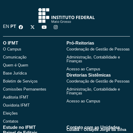
F
X
Y
I
EN
PT
a
-
o
n
c
t
u
s
e
w
t
t
b
i
u
a
O IFMT
Pró-Reitorias
o
t
b
g
O Campus
Coordenação de Gestão de Pessoas
o
t
e
r
k
e
a
Comunicação
Administração, Contabilidade e
r
m
Finanças
Quem é Quem
Acesso ao Campus
Base Jurídica
Diretorias Sistêmicas
Boletim de Serviços
Coordenação de Gestão de Pessoas
Comissões Permanentes
Administração, Contabilidade e
Finanças
Auditoria IFMT
Acesso ao Campus
Ouvidoria IFMT
Eleições
Contatos
Estude no IFMT
Contato com as Unidades
Cuiabá – Octayde Jorge da Silva
Painel de Editais