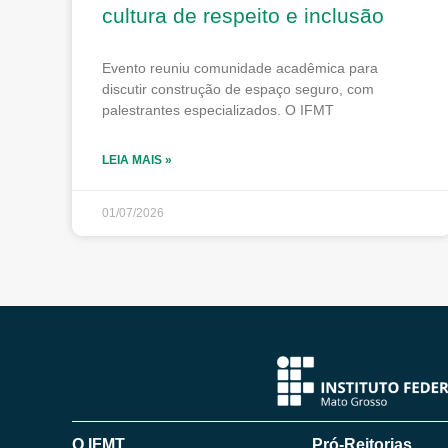
cultura de respeito e inclusão
Evento reuniu comunidade acadêmica para
discutir construção de espaço seguro, com
palestrantes especializados. O IFMT
LEIA MAIS »
01/07/2026
O IFMT
Pró-Reitorias