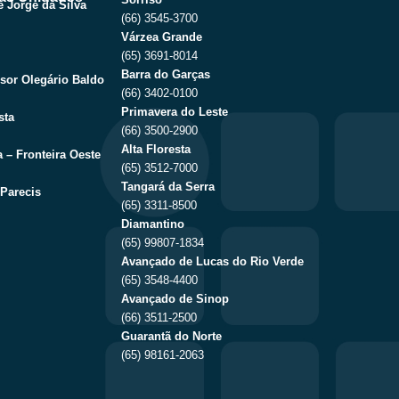
 Jorge da Silva
(66) 3545-3700
Várzea Grande
(65) 3691-8014
Barra do Garças
sor Olegário Baldo
(66) 3402-0100
Primavera do Leste
sta
(66) 3500-2900
Alta Floresta
 – Fronteira Oeste
(65) 3512-7000
Tangará da Serra
Parecis
(65) 3311-8500
Diamantino
(65) 99807-1834
Avançado de Lucas do Rio Verde
(65) 3548-4400
Avançado de Sinop
(66) 3511-2500
Guarantã do Norte
(65) 98161-2063