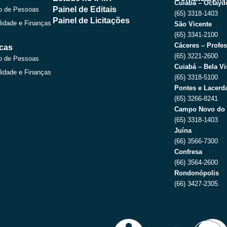
o
t
e
r
Cuiabá – Octayde
Painel de Editais
o de Pessoas
k
e
a
(65) 3318-1403
r
m
Painel de Licitações
lidade e Finanças
São Vicente
(65) 3341-2100
Cáceres – Profes
icas
(65) 3221-2600
o de Pessoas
Cuiabá – Bela Vi
lidade e Finanças
(65) 3318-5100
Pontes e Lacerda
(65) 3266-8241
Campo Novo do 
(65) 3318-1403
Juína
(66) 3566-7300
Confresa
(66) 3564-2600
Rondonópolis
(66) 3427-2305