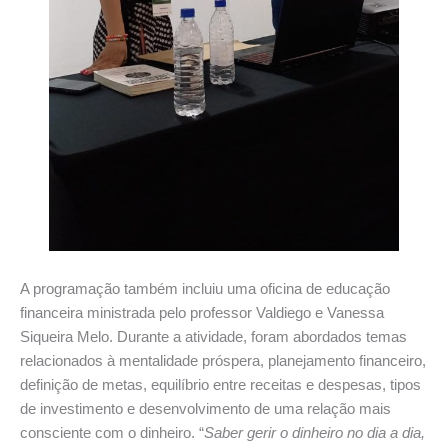
A programação também incluiu uma oficina de educação
financeira ministrada pelo professor Valdiego e Vanessa
Siqueira Melo. Durante a atividade, foram abordados temas
relacionados à mentalidade próspera, planejamento financeiro,
definição de metas, equilíbrio entre receitas e despesas, tipos
de investimento e desenvolvimento de uma relação mais
consciente com o dinheiro. “
Saber gerir o dinheiro no dia a dia,