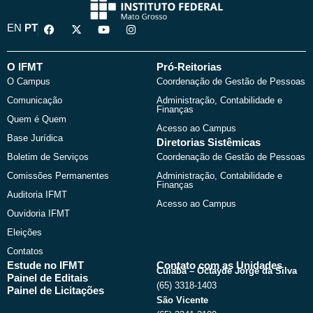
F
X
Y
I
EN
PT
a
-
o
n
c
t
u
s
e
w
t
t
b
i
u
a
O IFMT
Pró-Reitorias
o
t
b
g
O Campus
Coordenação de Gestão de Pessoas
o
t
e
r
k
e
a
Comunicação
Administração, Contabilidade e
r
m
Finanças
Quem é Quem
Acesso ao Campus
Base Jurídica
Diretorias Sistêmicas
Boletim de Serviços
Coordenação de Gestão de Pessoas
Comissões Permanentes
Administração, Contabilidade e
Finanças
Auditoria IFMT
Acesso ao Campus
Ouvidoria IFMT
Eleições
Contatos
Estude no IFMT
Contato com as Unidades
Cuiabá – Octayde Jorge da Silva
Painel de Editais
(65) 3318-1403
Painel de Licitações
São Vicente