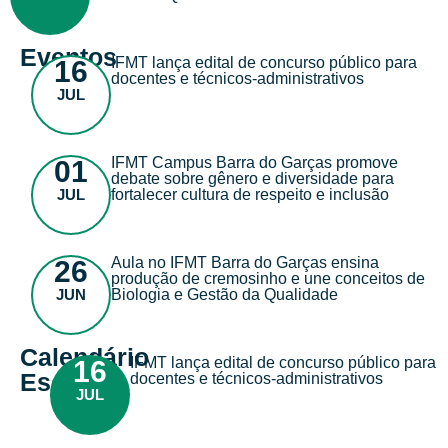
Eventos
IFMT lança edital de concurso público para
16
docentes e técnicos-administrativos
JUL
IFMT Campus Barra do Garças promove
01
debate sobre gênero e diversidade para
JUL
fortalecer cultura de respeito e inclusão
Aula no IFMT Barra do Garças ensina
26
produção de cremosinho e une conceitos de
JUN
Biologia e Gestão da Qualidade
Calendário
IFMT lança edital de concurso público para
16
Escolar
docentes e técnicos-administrativos
JUL