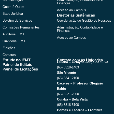
r
m
Finanças
Quem é Quem
Acesso ao Campus
Base Jurídica
Diretorias Sistêmicas
Boletim de Serviços
Coordenação de Gestão de Pessoas
Comissões Permanentes
Administração, Contabilidade e
Finanças
Auditoria IFMT
Acesso ao Campus
Ouvidoria IFMT
Eleições
Contatos
Estude no IFMT
Contato com as Unidades
Cuiabá – Octayde Jorge da Silva
Painel de Editais
(65) 3318-1403
Painel de Licitações
São Vicente
(65) 3341-2100
Cáceres – Professor Olegário
Baldo
(65) 3221-2600
Cuiabá – Bela Vista
(65) 3318-5100
Pontes e Lacerda – Fronteira