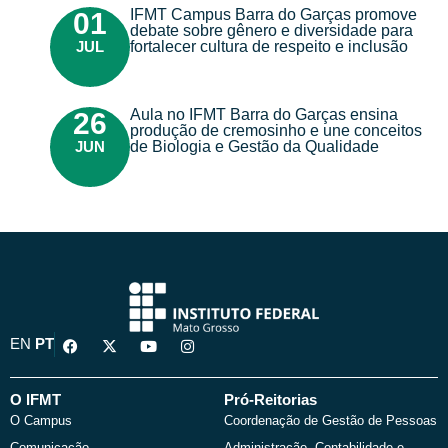
IFMT Campus Barra do Garças promove
01
debate sobre gênero e diversidade para
JUL
fortalecer cultura de respeito e inclusão
Aula no IFMT Barra do Garças ensina
26
produção de cremosinho e une conceitos
JUN
de Biologia e Gestão da Qualidade
F
X
Y
I
EN
PT
a
-
o
n
c
t
u
s
e
w
t
t
b
i
u
a
O IFMT
Pró-Reitorias
o
t
b
g
O Campus
Coordenação de Gestão de Pessoas
o
t
e
r
k
e
a
Comunicação
Administração, Contabilidade e