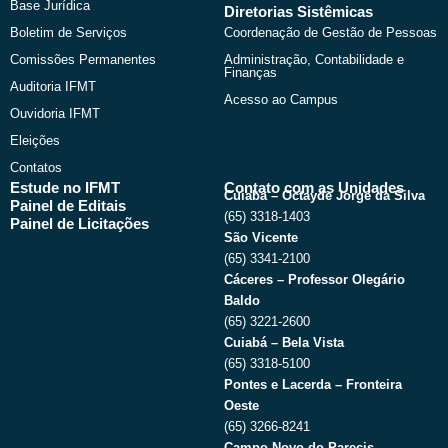
Base Jurídica
Diretorias Sistêmicas
Boletim de Serviços
Coordenação de Gestão de Pessoas
Comissões Permanentes
Administração, Contabilidade e
Finanças
Auditoria IFMT
Acesso ao Campus
Ouvidoria IFMT
Eleições
Contatos
Estude no IFMT
Contato com as Unidades
Cuiabá – Octayde Jorge da Silva
Painel de Editais
(65) 3318-1403
Painel de Licitações
São Vicente
(65) 3341-2100
Cáceres – Professor Olegário
Baldo
(65) 3221-2600
Cuiabá – Bela Vista
(65) 3318-5100
Pontes e Lacerda – Fronteira
Oeste
(65) 3266-8241
Campo Novo do Parecis