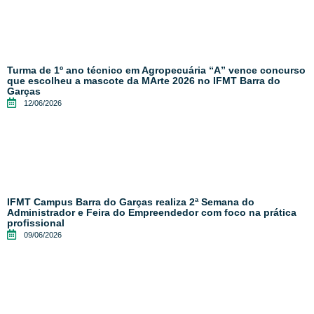
Turma de 1º ano técnico em Agropecuária “A” vence concurso
que escolheu a mascote da MArte 2026 no IFMT Barra do
Garças
12/06/2026
IFMT Campus Barra do Garças realiza 2ª Semana do
Administrador e Feira do Empreendedor com foco na prática
profissional
09/06/2026