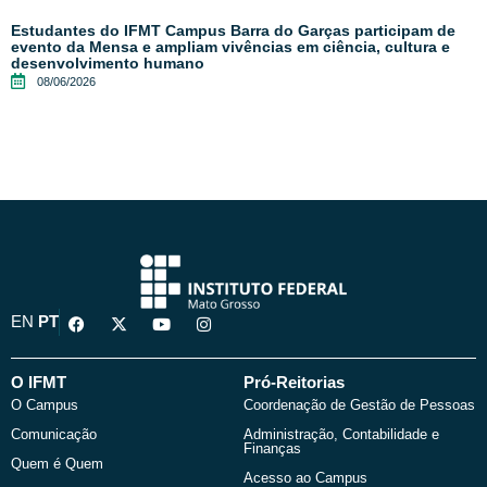
Estudantes do IFMT Campus Barra do Garças participam de
evento da Mensa e ampliam vivências em ciência, cultura e
desenvolvimento humano
08/06/2026
F
X
Y
I
EN
PT
a
-
o
n
c
t
u
s
e
w
t
t
b
i
u
a
O IFMT
Pró-Reitorias
o
t
b
g
O Campus
Coordenação de Gestão de Pessoas
o
t
e
r
k
e
a
Comunicação
Administração, Contabilidade e
r
m
Finanças
Quem é Quem
Acesso ao Campus