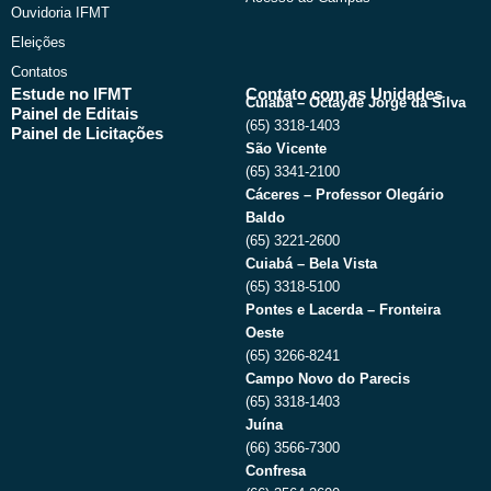
Ouvidoria IFMT
Eleições
Contatos
Estude no IFMT
Contato com as Unidades
Cuiabá – Octayde Jorge da Silva
Painel de Editais
(65) 3318-1403
Painel de Licitações
São Vicente
(65) 3341-2100
Cáceres – Professor Olegário
Baldo
(65) 3221-2600
Cuiabá – Bela Vista
(65) 3318-5100
Pontes e Lacerda – Fronteira
Oeste
(65) 3266-8241
Campo Novo do Parecis
(65) 3318-1403
Juína
(66) 3566-7300
Confresa