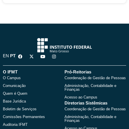
F
X
Y
I
EN
PT
a
-
o
n
c
t
u
s
e
w
t
t
b
i
u
a
O IFMT
Pró-Reitorias
o
t
b
g
O Campus
Coordenação de Gestão de Pessoas
o
t
e
r
k
e
a
Comunicação
Administração, Contabilidade e
r
m
Finanças
Quem é Quem
Acesso ao Campus
Base Jurídica
Diretorias Sistêmicas
Boletim de Serviços
Coordenação de Gestão de Pessoas
Comissões Permanentes
Administração, Contabilidade e
Finanças
Auditoria IFMT
Acesso ao Campus