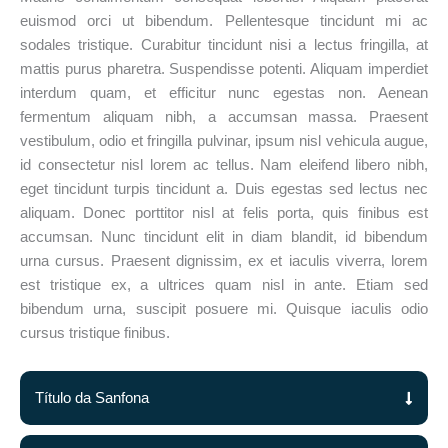
euismod orci ut bibendum. Pellentesque tincidunt mi ac
sodales tristique. Curabitur tincidunt nisi a lectus fringilla, at
mattis purus pharetra. Suspendisse potenti. Aliquam imperdiet
interdum quam, et efficitur nunc egestas non. Aenean
fermentum aliquam nibh, a accumsan massa. Praesent
vestibulum, odio et fringilla pulvinar, ipsum nisl vehicula augue,
id consectetur nisl lorem ac tellus. Nam eleifend libero nibh,
eget tincidunt turpis tincidunt a. Duis egestas sed lectus nec
aliquam. Donec porttitor nisl at felis porta, quis finibus est
accumsan. Nunc tincidunt elit in diam blandit, id bibendum
urna cursus. Praesent dignissim, ex et iaculis viverra, lorem
est tristique ex, a ultrices quam nisl in ante. Etiam sed
bibendum urna, suscipit posuere mi. Quisque iaculis odio
cursus tristique finibus.
Título da Sanfona