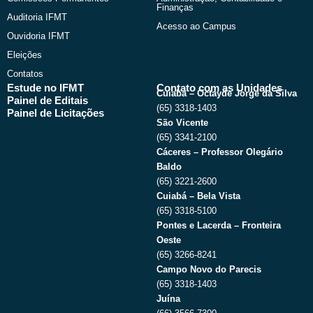
Finanças
Auditoria IFMT
Acesso ao Campus
Ouvidoria IFMT
Eleições
Contatos
Estude no IFMT
Contato com as Unidades
Cuiabá – Octayde Jorge da Silva
Painel de Editais
(65) 3318-1403
Painel de Licitações
São Vicente
(65) 3341-2100
Cáceres – Professor Olegário
Baldo
(65) 3221-2600
Cuiabá – Bela Vista
(65) 3318-5100
Pontes e Lacerda – Fronteira
Oeste
(65) 3266-8241
Campo Novo do Parecis
(65) 3318-1403
Juína