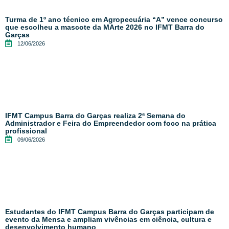
Turma de 1º ano técnico em Agropecuária “A” vence concurso
que escolheu a mascote da MArte 2026 no IFMT Barra do
Garças
12/06/2026
IFMT Campus Barra do Garças realiza 2ª Semana do
Administrador e Feira do Empreendedor com foco na prática
profissional
09/06/2026
Estudantes do IFMT Campus Barra do Garças participam de
evento da Mensa e ampliam vivências em ciência, cultura e
desenvolvimento humano