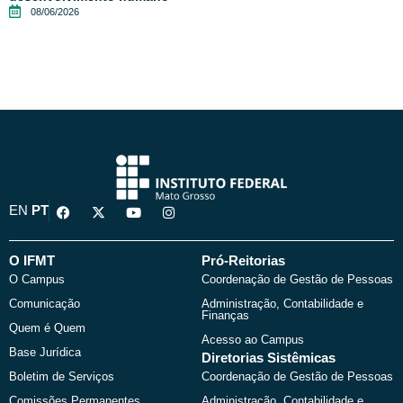
08/06/2026
F
X
Y
I
EN
PT
a
-
o
n
c
t
u
s
e
w
t
t
b
i
u
a
O IFMT
Pró-Reitorias
o
t
b
g
O Campus
Coordenação de Gestão de Pessoas
o
t
e
r
k
e
a
Comunicação
Administração, Contabilidade e
r
m
Finanças
Quem é Quem
Acesso ao Campus
Base Jurídica
Diretorias Sistêmicas
Boletim de Serviços
Coordenação de Gestão de Pessoas
Comissões Permanentes
Administração, Contabilidade e