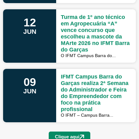
Turma de 1º ano técnico
12
em Agropecuária “A”
vence concurso que
JUN
escolheu a mascote da
MArte 2026 no IFMT Barra
do Garças
O IFMT Campus Barra do...
IFMT Campus Barra do
09
Garças realiza 2ª Semana
do Administrador e Feira
JUN
do Empreendedor com
foco na prática
profissional
O IFMT – Campus Barra...
Clique aqui