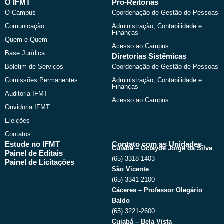
b
i
u
a
O IFMT
Pró-Reitorias
o
t
b
g
O Campus
Coordenação de Gestão de Pessoas
o
t
e
r
k
e
a
Comunicação
Administração, Contabilidade e
r
m
Finanças
Quem é Quem
Acesso ao Campus
Base Jurídica
Diretorias Sistêmicas
Boletim de Serviços
Coordenação de Gestão de Pessoas
Comissões Permanentes
Administração, Contabilidade e
Finanças
Auditoria IFMT
Acesso ao Campus
Ouvidoria IFMT
Eleições
Contatos
Estude no IFMT
Contato com as Unidades
Cuiabá – Octayde Jorge da Silva
Painel de Editais
(65) 3318-1403
Painel de Licitações
São Vicente
(65) 3341-2100
Cáceres – Professor Olegário
Baldo
(65) 3221-2600
Cuiabá – Bela Vista