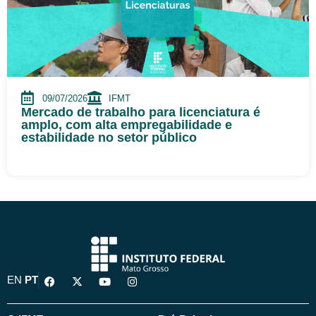
09/07/2026
IFMT
Mercado de trabalho para licenciatura é
amplo, com alta empregabilidade e
estabilidade no setor público
F
X
Y
I
EN
PT
a
-
o
n
c
t
u
s
e
w
t
t