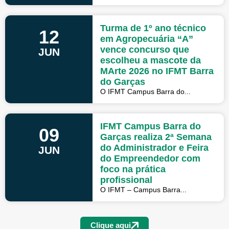
Turma de 1º ano técnico
12
em Agropecuária “A”
vence concurso que
JUN
escolheu a mascote da
MArte 2026 no IFMT Barra
do Garças
O IFMT Campus Barra do...
IFMT Campus Barra do
09
Garças realiza 2ª Semana
do Administrador e Feira
JUN
do Empreendedor com
foco na prática
profissional
O IFMT – Campus Barra...
Clique aqui