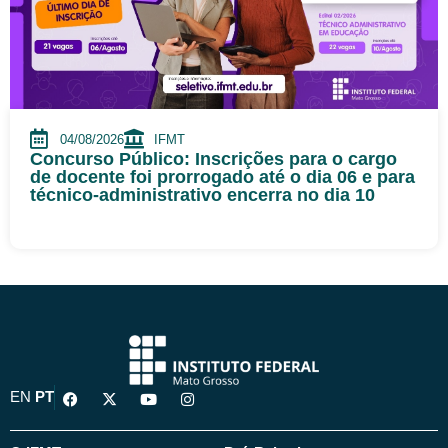
04/08/2026
IFMT
Concurso Público: Inscrições para o cargo
de docente foi prorrogado até o dia 06 e para
técnico-administrativo encerra no dia 10
F
X
Y
I
EN
PT
a
-
o
n
c
t
u
s
e
w
t
t