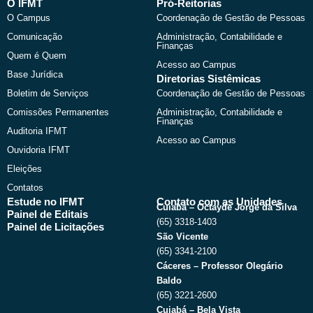
b
i
u
a
O IFMT
Pró-Reitorias
o
t
b
g
O Campus
Coordenação de Gestão de Pessoas
o
t
e
r
k
e
a
Comunicação
Administração, Contabilidade e
r
m
Finanças
Quem é Quem
Acesso ao Campus
Base Jurídica
Diretorias Sistêmicas
Boletim de Serviços
Coordenação de Gestão de Pessoas
Comissões Permanentes
Administração, Contabilidade e
Finanças
Auditoria IFMT
Acesso ao Campus
Ouvidoria IFMT
Eleições
Contatos
Estude no IFMT
Contato com as Unidades
Cuiabá – Octayde Jorge da Silva
Painel de Editais
(65) 3318-1403
Painel de Licitações
São Vicente
(65) 3341-2100
Cáceres – Professor Olegário
Baldo
(65) 3221-2600
Cuiabá – Bela Vista