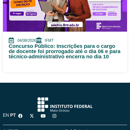
04/08/2026
IFMT
Concurso Público: Inscrições para o cargo
de docente foi prorrogado até o dia 06 e para
técnico-administrativo encerra no dia 10
F
X
Y
I
EN
PT
a
-
o
n
c
t
u
s
e
w
t
t