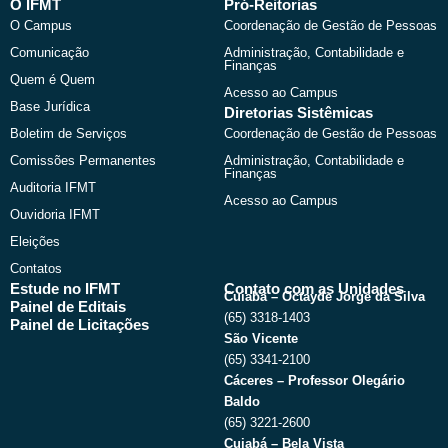
b
i
u
a
O IFMT
Pró-Reitorias
o
t
b
g
O Campus
Coordenação de Gestão de Pessoas
o
t
e
r
k
e
a
Comunicação
Administração, Contabilidade e
r
m
Finanças
Quem é Quem
Acesso ao Campus
Base Jurídica
Diretorias Sistêmicas
Boletim de Serviços
Coordenação de Gestão de Pessoas
Comissões Permanentes
Administração, Contabilidade e
Finanças
Auditoria IFMT
Acesso ao Campus
Ouvidoria IFMT
Eleições
Contatos
Estude no IFMT
Contato com as Unidades
Cuiabá – Octayde Jorge da Silva
Painel de Editais
(65) 3318-1403
Painel de Licitações
São Vicente
(65) 3341-2100
Cáceres – Professor Olegário
Baldo
(65) 3221-2600
Cuiabá – Bela Vista