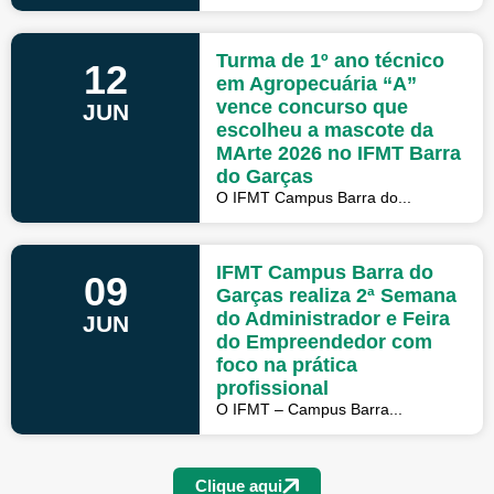
Turma de 1º ano técnico
12
em Agropecuária “A”
vence concurso que
JUN
escolheu a mascote da
MArte 2026 no IFMT Barra
do Garças
O IFMT Campus Barra do...
IFMT Campus Barra do
09
Garças realiza 2ª Semana
do Administrador e Feira
JUN
do Empreendedor com
foco na prática
profissional
O IFMT – Campus Barra...
Clique aqui