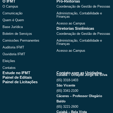
b
i
u
a
O IFMT
Pró-Reitorias
o
t
b
g
O Campus
Coordenação de Gestão de Pessoas
o
t
e
r
k
e
a
Comunicação
Administração, Contabilidade e
r
m
Finanças
Quem é Quem
Acesso ao Campus
Base Jurídica
Diretorias Sistêmicas
Boletim de Serviços
Coordenação de Gestão de Pessoas
Comissões Permanentes
Administração, Contabilidade e
Finanças
Auditoria IFMT
Acesso ao Campus
Ouvidoria IFMT
Eleições
Contatos
Estude no IFMT
Contato com as Unidades
Cuiabá – Octayde Jorge da Silva
Painel de Editais
(65) 3318-1403
Painel de Licitações
São Vicente
(65) 3341-2100
Cáceres – Professor Olegário
Baldo
(65) 3221-2600
Cuiabá – Bela Vista