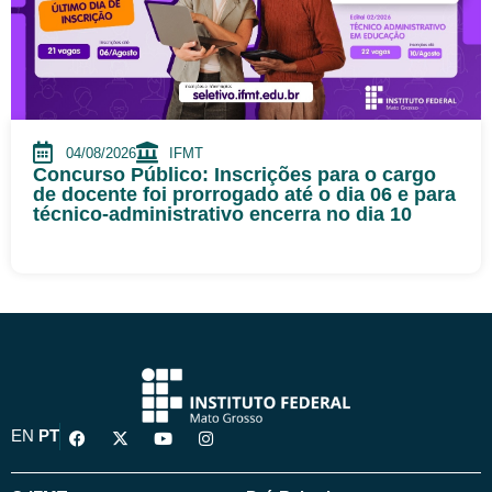
04/08/2026
IFMT
Concurso Público: Inscrições para o cargo
de docente foi prorrogado até o dia 06 e para
técnico-administrativo encerra no dia 10
F
X
Y
I
EN
PT
a
-
o
n
c
t
u
s
e
w
t
t