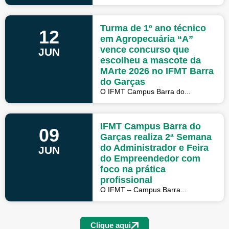
Turma de 1º ano técnico
12
em Agropecuária “A”
vence concurso que
JUN
escolheu a mascote da
MArte 2026 no IFMT Barra
do Garças
O IFMT Campus Barra do...
IFMT Campus Barra do
09
Garças realiza 2ª Semana
do Administrador e Feira
JUN
do Empreendedor com
foco na prática
profissional
O IFMT – Campus Barra...
Clique aqui