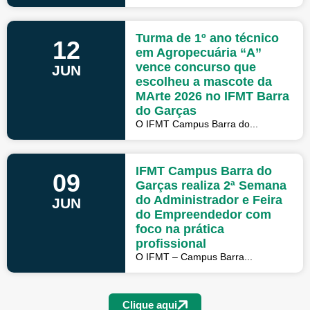
Turma de 1º ano técnico
12
em Agropecuária “A”
vence concurso que
JUN
escolheu a mascote da
MArte 2026 no IFMT Barra
do Garças
O IFMT Campus Barra do...
IFMT Campus Barra do
09
Garças realiza 2ª Semana
do Administrador e Feira
JUN
do Empreendedor com
foco na prática
profissional
O IFMT – Campus Barra...
Clique aqui