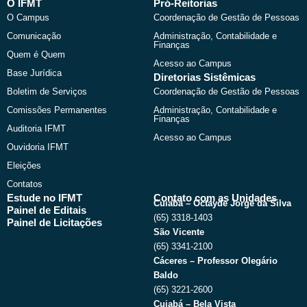
b
i
u
a
O IFMT
Pró-Reitorias
o
t
b
g
O Campus
Coordenação de Gestão de Pessoas
o
t
e
r
k
e
a
Comunicação
Administração, Contabilidade e
r
m
Finanças
Quem é Quem
Acesso ao Campus
Base Jurídica
Diretorias Sistêmicas
Boletim de Serviços
Coordenação de Gestão de Pessoas
Comissões Permanentes
Administração, Contabilidade e
Finanças
Auditoria IFMT
Acesso ao Campus
Ouvidoria IFMT
Eleições
Contatos
Estude no IFMT
Contato com as Unidades
Cuiabá – Octayde Jorge da Silva
Painel de Editais
(65) 3318-1403
Painel de Licitações
São Vicente
(65) 3341-2100
Cáceres – Professor Olegário
Baldo
(65) 3221-2600
Cuiabá – Bela Vista