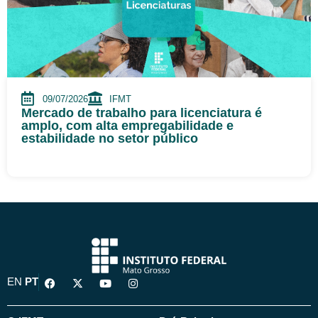
09/07/2026
IFMT
Mercado de trabalho para licenciatura é
amplo, com alta empregabilidade e
estabilidade no setor público
F
X
Y
I
EN
PT
a
-
o
n
c
t
u
s
e
w
t
t