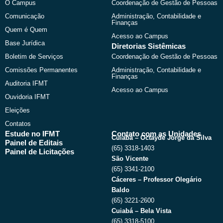
O Campus
Coordenação de Gestão de Pessoas
o
t
e
r
k
e
a
Comunicação
Administração, Contabilidade e
r
m
Finanças
Quem é Quem
Acesso ao Campus
Base Jurídica
Diretorias Sistêmicas
Boletim de Serviços
Coordenação de Gestão de Pessoas
Comissões Permanentes
Administração, Contabilidade e
Finanças
Auditoria IFMT
Acesso ao Campus
Ouvidoria IFMT
Eleições
Contatos
Estude no IFMT
Contato com as Unidades
Cuiabá – Octayde Jorge da Silva
Painel de Editais
(65) 3318-1403
Painel de Licitações
São Vicente
(65) 3341-2100
Cáceres – Professor Olegário
Baldo
(65) 3221-2600
Cuiabá – Bela Vista
(65) 3318-5100