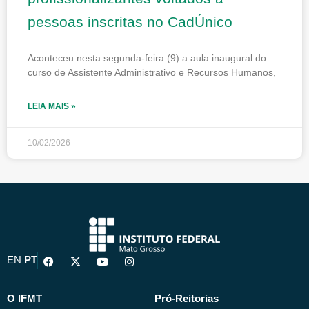
pessoas inscritas no CadÚnico
Aconteceu nesta segunda-feira (9) a aula inaugural do
curso de Assistente Administrativo e Recursos Humanos,
LEIA MAIS »
10/02/2026
F
X
Y
I
EN
PT
a
-
o
n
c
t
u
s
e
w
t
t
b
i
u
a
O IFMT
Pró-Reitorias
o
t
b
g