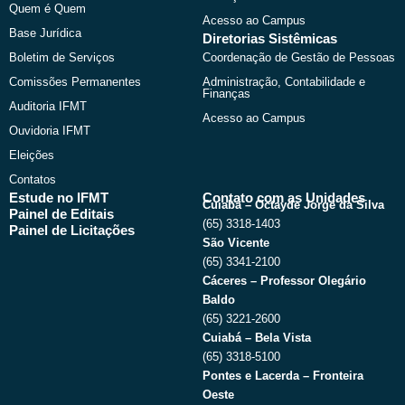
Quem é Quem
Acesso ao Campus
Base Jurídica
Diretorias Sistêmicas
Boletim de Serviços
Coordenação de Gestão de Pessoas
Comissões Permanentes
Administração, Contabilidade e
Finanças
Auditoria IFMT
Acesso ao Campus
Ouvidoria IFMT
Eleições
Contatos
Estude no IFMT
Contato com as Unidades
Cuiabá – Octayde Jorge da Silva
Painel de Editais
(65) 3318-1403
Painel de Licitações
São Vicente
(65) 3341-2100
Cáceres – Professor Olegário
Baldo
(65) 3221-2600
Cuiabá – Bela Vista
(65) 3318-5100
Pontes e Lacerda – Fronteira
Oeste